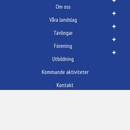
Om oss
Våra landslag
Tävlingar
Förening
Utbildning
Kommande aktiviteter
Kontakt
Om oss
Svenska förbundet för funktionell fitness (
Swe3F) bildades 2017 och är sedan 2023 ett