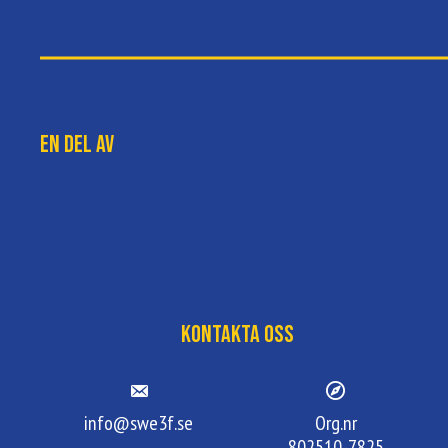
En del av
Kontakta oss
info@swe3f.se
Org.nr
802510-7825