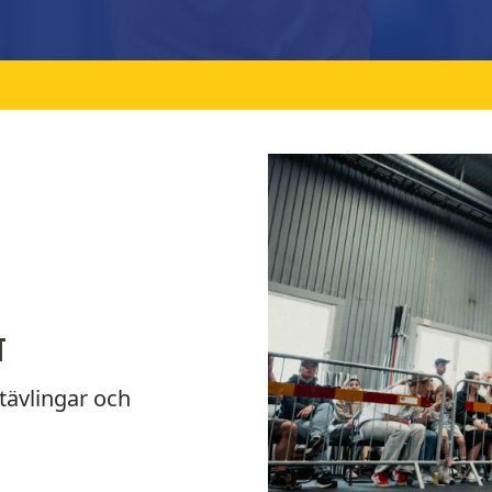
t
 tävlingar och