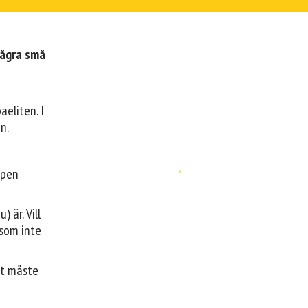
Några små
aeliten. I
n.
ppen
 är. Vill
 som inte
tt måste