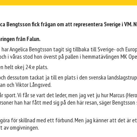
ica Bengtsson fick frågan om att representera Sverige i VM. 
åringen från Falun.
ar Angelica Bengtsson tagit sig tillbaka till Sverige- och Europ
 och i våras stod hon överst på pallen i hemmatävlingen MK Ope
n helt okej 24:e plats.
 och dessutom tackat ja till en plats i den svenska landslagstru
an och Viktor Långsved.
sport. Vi får se vart det leder, men jag vet ju hur Marcus (Herou)
ersoner han har fått med sig på den här resan, säger Bengtsson
göra för skillnad med ett förbund. Men jag känner att det är e
ort av omgivningen.