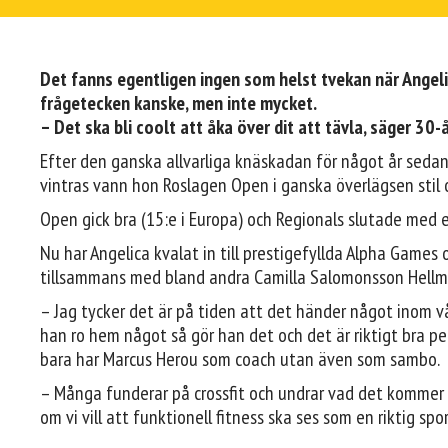
Det fanns egentligen ingen som helst tvekan när Angel
frågetecken kanske, men inte mycket.
– Det ska bli coolt att åka över dit att tävla, säger 30-
Efter den ganska allvarliga knäskadan för något år sedan h
vintras vann hon Roslagen Open i ganska överlägsen stil
Open gick bra (15:e i Europa) och Regionals slutade med e
Nu har Angelica kvalat in till prestigefyllda Alpha Games
tillsammans med bland andra Camilla Salomonsson Hellm
– Jag tycker det är på tiden att det händer något inom vår 
han ro hem något så gör han det och det är riktigt bra p
bara har Marcus Herou som coach utan även som sambo.
– Många funderar på crossfit och undrar vad det kommer 
om vi vill att funktionell fitness ska ses som en riktig sp