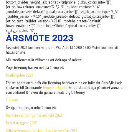
bottom_divider_height_last_edited=”on|phone” global_colors_info=”{}”]
[et_pb_row column_structure=”3_5,2_5″ _builder_version=”4.16″
_module_preset=”default” global_colors_info=”{}”][et_pb_column type=”3_5″
_builder_version=”4.16″ _module_preset=”default” global_colors_info=”{}”]
[et_pb_text _builder_version=”4.21.0″ _module_preset=”default”
hover_enabled=”0″ inline_fonts=”Roboto” global_colors_info=”{}”
sticky_enabled=”0″]
ÅRSMÖTE 2023
Årsmötet 2023 kommer vara den 29:e April kl. 10.00-12.00. Mötet kommer att
hållas online.
Alla medlemmar är välkomna att deltaga på mötet!
Varje förening har en röst på årsmötet.
Röstlängden 2023
För att agera ombud för din förening behöver vi ha en fullmakt. Den fylls i och
mailas in till Ordförande
Jenny Beckman
. Om du ska deltaga på mötet annat än
som ombund får även du gärna anmäla dig till Jenny.
Fullmakt
Övriga handlingar inför årsmötet:
Årsmöteshandlingar för årsmöte 2023
Resultatrapport 2022
Valberedningens förslag till val av styrelse 2023