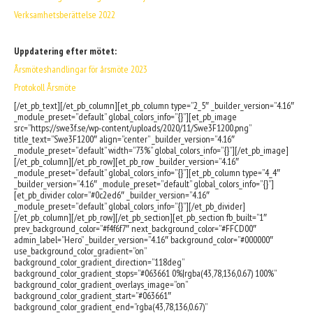
Verksamhetsberättelse 2022
Uppdatering efter mötet:
Årsmöteshandlingar för årsmöte 2023
Protokoll Årsmöte
[/et_pb_text][/et_pb_column][et_pb_column type=”2_5″ _builder_version=”4.16″
_module_preset=”default” global_colors_info=”{}”][et_pb_image
src=”https://swe3f.se/wp-content/uploads/2020/11/Swe3F1200.png”
title_text=”Swe3F1200″ align=”center” _builder_version=”4.16″
_module_preset=”default” width=”73%” global_colors_info=”{}”][/et_pb_image]
[/et_pb_column][/et_pb_row][et_pb_row _builder_version=”4.16″
_module_preset=”default” global_colors_info=”{}”][et_pb_column type=”4_4″
_builder_version=”4.16″ _module_preset=”default” global_colors_info=”{}”]
[et_pb_divider color=”#0c2ed6″ _builder_version=”4.16″
_module_preset=”default” global_colors_info=”{}”][/et_pb_divider]
[/et_pb_column][/et_pb_row][/et_pb_section][et_pb_section fb_built=”1″
prev_background_color=”#f4f6f7″ next_background_color=”#FFCD00″
admin_label=”Hero” _builder_version=”4.16″ background_color=”#000000″
use_background_color_gradient=”on”
background_color_gradient_direction=”118deg”
background_color_gradient_stops=”#063661 0%|rgba(43,78,136,0.67) 100%”
background_color_gradient_overlays_image=”on”
background_color_gradient_start=”#063661″
background_color_gradient_end=”rgba(43,78,136,0.67)”