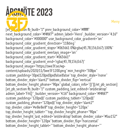
Årsmöte 2023
Meny
[et_pb_section fb_built=”1″ prev_background_color=”#ffffff”
next_background_color=”#f4f6f7″ admin_label=”Hero” _builder_version=”4.16″
background_color=”#000000″ use_background_color_gradient=”on”
background_color_gradient_direction=”118deg”
background_color_gradient_stops=”#063661 0%|rgba(43,78,136,0.67) 100%”
background_color_gradient_overlays_image=”on”
background_color_gradient_start=”#063661″
background_color_gradient_end=”rgba(43,78,136,0.67)”
background_image=”https://swe3f.se/wp-
content/uploads/2020/11/Swe3F1200.png” min_height=”308px”
custom_padding=”|0px|120px|0px|false|false” top_divider_style=”none”
bottom_divider_style=”slant2″ bottom_divider_flip=”vertical”
bottom_divider_height_phone=”90px” global_colors_info=”{}”][/et_pb_section]
[et_pb_section fb_built=”1″ custom_padding_last_edited=”on|desktop”
admin_label=”FAQ” _builder_version=”4.16″ background_color=”#f4f6f7″
custom_padding=”120px|||” custom_padding_tablet=”120px|||”
custom_padding_phone=”120px|||” top_divider_style=”slant2″
top_divider_color=”#e8e8e8″ top_divider_height=”120px”
top_divider_height_tablet=”” top_divider_height_phone=”90px”
top_divider_height_last_edited=”on|desktop” bottom_divider_color=”#faa152″
bottom_divider_height=”120px” bottom_divider_flip=”horizontal”
bottom_divider_height_tablet=”” bottom_divider_height_phone=””