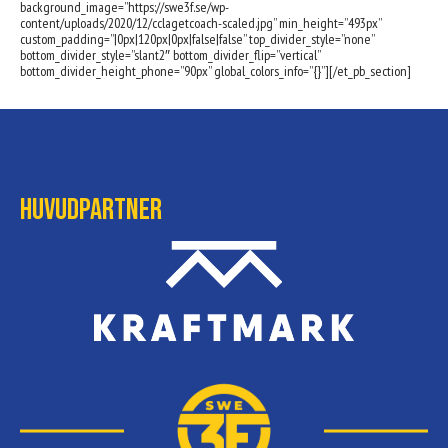
background_image=”https://swe3f.se/wp-
content/uploads/2020/12/cclagetcoach-scaled.jpg” min_height=”493px”
custom_padding=”|0px|120px|0px|false|false” top_divider_style=”none”
bottom_divider_style=”slant2″ bottom_divider_flip=”vertical”
bottom_divider_height_phone=”90px” global_colors_info=”{}”][/et_pb_section]
Huvudpartner