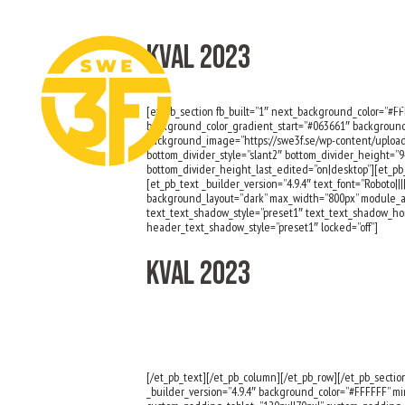
Kval 2023
OM OSS
[et_pb_section fb_built=”1″ next_background_color=”#F
background_color_gradient_start=”#063661″ background
background_image=”https://swe3f.se/wp-content/uploads
bottom_divider_style=”slant2″ bottom_divider_height=”9
bottom_divider_height_last_edited=”on|desktop”][et_pb_
[et_pb_text _builder_version=”4.9.4″ text_font=”Roboto||||
background_layout=”dark” max_width=”800px” module_al
text_text_shadow_style=”preset1″ text_text_shadow_ho
header_text_shadow_style=”preset1″ locked=”off”]
KVAL 2023
Online 20:e Januari – 12 febr
[/et_pb_text][/et_pb_column][/et_pb_row][/et_pb_section
_builder_version=”4.9.4″ background_color=”#FFFFFF” mi