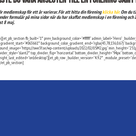
åste du vara ansluten till en förening samt 
r medlemskap för ett år varierar. För att hitta din förening
klicka här.
Om du tä
under formulär på mina sidor när du har skaffat medlemskap i en förening och
st 8 maj.
][et_pb_section fb_built=”1″ prev_background_color=”#ffffff” admin_label=”Hero” _builde
gradient_start=”#063661″ background_color_gradient_end=”rgba(43,78,136,0.67)” backg
ound_image=”https://swe3f.se/wp-content/uploads/2022/02/USM2.jpg” min_height=”251px
ider_style=”slant2″ top_divider_flip=”horizontal” bottom_divider_height=”94px” bottom_di
ght_last_edited=”on|desktop”][et_pb_row _builder_version=”4.9.2″ _module_preset=”defa
/et_pb_section]