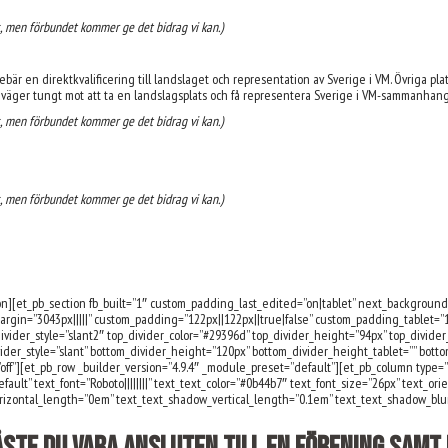
s, men förbundet kommer ge det bidrag vi kan.)
bär en direktkvalificering till landslaget och representation av Sverige i VM. Övriga pl
väger tungt mot att ta en landslagsplats
och få
representera Sverige i VM-sammanhang
s, men förbundet kommer ge det bidrag vi kan.)
s, men förbundet kommer ge det bidrag vi kan.)
ion][et_pb_section fb_built=”1″ custom_padding_last_edited=”on|tablet” next_backgroun
argin=”3043px|||||” custom_padding=”122px||122px||true|false” custom_padding_tablet=”1
vider_style=”slant2″ top_divider_color=”#29396d” top_divider_height=”94px” top_divide
ider_style=”slant” bottom_divider_height=”120px” bottom_divider_height_tablet=”” bot
ff”][et_pb_row _builder_version=”4.9.4″ _module_preset=”default”][et_pb_column type=”
ault” text_font=”Roboto||||||||” text_text_color=”#0b44b7″ text_font_size=”26px” text_ori
rizontal_length=”0em” text_text_shadow_vertical_length=”0.1em” text_text_shadow_blu