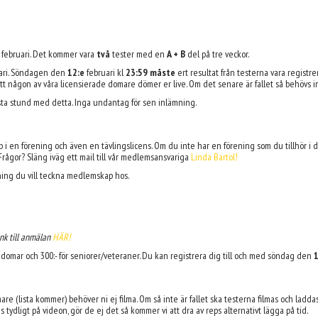
februari. Det kommer vara
två
tester med en
A + B
del på tre veckor.
ari. Söndagen den
12
:e
februari kl
23:59
måste
ert resultat från testerna vara regist
 att någon av våra licensierade domare dömer er live. Om det senare är fallet så behövs 
 sista stund med detta. Inga undantag för sen inlämning.
 i en förening och även en tävlingslicens. Om du inte har en förening som du tillhör i
 Frågor? Släng iväg ett mail till vår medlemsansvariga
Linda Bartol
!
ning du vill teckna medlemskap hos.
nk till anmälan
HÄR!
 ungdomar och 300:- för seniorer/veteraner. Du kan registrera dig till och med söndag den
re (lista kommer) behöver ni ej filma. Om så inte är fallet ska testerna filmas och ladd
ydligt på videon, gör de ej det så kommer vi att dra av reps alternativt lägga på tid.