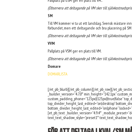
Pallplats på USM ger en plats till VM..
(Observera att deltagande på VM sker till självkostnadspri
SM
Till VM kommer vi ta ut ett landslag.
Svensk mästare inne
förbundet, men ett deltagande och bra placering på SM 
(Observera att deltagande på VM sker till självkostnadspri
VVM
Pallplats på VSM ger en plats till VM.
(Observera att deltagande på VM sker till självkostnadspri
Domare
DOMARLISTA
[/et_pb_blurb][/et_pb_column][/et_pb_row][/et_pb_sect
_builder_version=”4.7.0″ min_height=”142.1px” custom_m
custom_padding_phone=”123px||123px||true|false” top_di
top_divider_height_last_edited=”on|desktop” bottom_div
bottom_divider_height_last_edited=”on|phone” locked=”o
[et_pb_text _builder_version=”4.9.4″ _module_preset=”def
text_text_shadow_style=”preset1″ text_text_shadow_ho