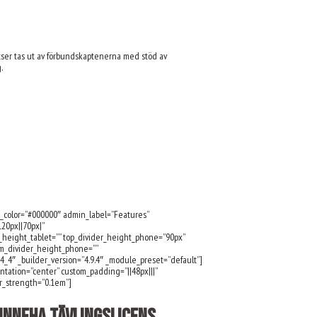
atser tas ut av förbundskaptenerna med stöd av
.
d_color=”#000000″ admin_label=”Features”
20px||70px|”
r_height_tablet=”” top_divider_height_phone=”90px”
tom_divider_height_phone=””
4_4″ _builder_version=”4.9.4″ _module_preset=”default”]
entation=”center” custom_padding=”||48px|||”
r_strength=”0.1em”]