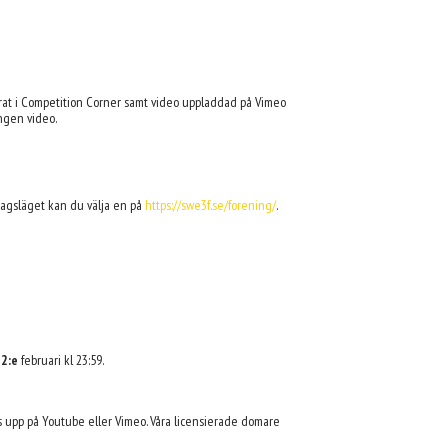
rerat i Competition Corner samt video uppladdad på Vimeo
ingen video.
 dagsläget kan du välja en på
https://swe3f.se/forening/
.
12
:e
februari kl 23:59.
as upp på Youtube eller Vimeo. Våra licensierade domare