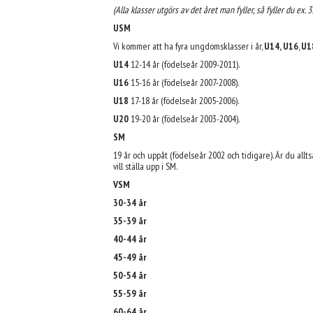
(Alla klasser utgörs av det året man fyller, så fyller du ex. 
USM
Vi kommer att ha fyra ungdomsklasser i år,
U14, U16
,
U1
U14
12-14 år (födelseår 2009-2011).
U16
15-16 år (födelseår 2007-2008).
U18
17-18 år (födelseår 2005-2006).
U20
19-20 år (födelseår 2003-2004).
SM
19 år och uppåt (födelseår 2002 och tidigare). Är du allt
vill ställa upp i SM.
VSM
30-34 år
35-39 år
40-44 år
45-49 år
50-54 år
55-59 år
60-64 år