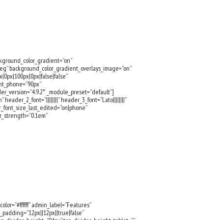
TBILDNING
KOMMANDE AKTIVITETER
KONTAKT
ckground_color_gradient=”on”
deg” background_color_gradient_overlays_image=”on”
0px|100px|0px|false|false”
ght_phone=”90px”
er_version=”4.9.2″ _module_preset=”default”]
header_2_font=”||||||||” header_3_font=”Lato||||||||”
_font_size_last_edited=”on|phone”
r_strength=”0.1em”
lor=”#ffffff” admin_label=”Features”
_padding=”12px||12px||true|false”