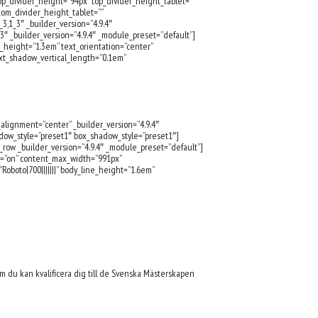
p_divider_height=”94px” top_divider_height_tablet=””
tom_divider_height_tablet=””
3,1_3″ _builder_version=”4.9.4″
″ _builder_version=”4.9.4″ _module_preset=”default”]
ne_height=”1.3em” text_orientation=”center”
ext_shadow_vertical_length=”0.1em”
alignment=”center” _builder_version=”4.9.4″
adow_style=”preset1″ box_shadow_style=”preset1″]
_row _builder_version=”4.9.4″ _module_preset=”default”]
on=”on” content_max_width=”991px”
Roboto|700|||||||” body_line_height=”1.6em”
 om du kan kvalificera dig till de Svenska Mästerskapen