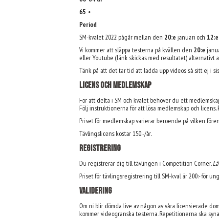
65 +
Period
SM-kvalet 2022 pågår mellan den
20
:e
januari och
12
:e
Vi kommer att släppa testerna på kvällen den
20:e
janu
eller Youtube (länk skickas med resultatet) alternativt
Tänk på att det tar tid att ladda upp videos så sitt ej i
Licens och medlemskap
För att delta i SM och kvalet behöver du ett medlemskap
Följ instruktionerna för att lösa medlemskap och licens.
Priset för medlemskap varierar beroende på vilken före
Tävlingslicens kostar 150:-/år.
Registrering
Du registrerar dig till tävlingen i Competition Corner.
Lä
Priset för tävlingsregistrering till SM-kval är 200:- för
Validering
Om ni blir dömda live av någon av våra licensierade doma
kommer videogranska testerna. Repetitionerna ska synas t