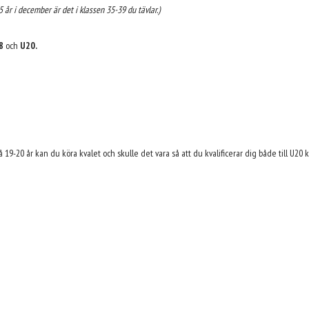
35 år i december är det i klassen 35-39 du tävlar.)
8
och
U20.
så 19-20 år kan du köra kvalet och skulle det vara så att du kvalificerar dig både till U20