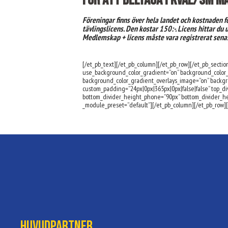
För att deltaga i kval/SM m
Föreningar finns över hela landet och kostnaden fö
tävlingslicens. Den kostar 150:-.
Licens hittar du 
Medlemskap + licens måste vara registrerat sena
[/et_pb_text][/et_pb_column][/et_pb_row][/et_pb_section
use_background_color_gradient=”on” background_color_
background_color_gradient_overlays_image=”on” backgr
custom_padding=”24px|0px|365px|0px|false|false” top_div
bottom_divider_height_phone=”90px” bottom_divider_hei
_module_preset=”default”][/et_pb_column][/et_pb_row][
Huvudpartner