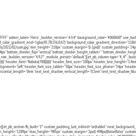
VÅRA LANDSLAG
TÄVLINGAR
FÖRENING
U
FFFFF” admin_label=”Hero” _builder_version=”4.9.4″ background_color=”#000000″ use_ba
_color_gradient_end=”rgba(43,78,136,0.67)” background_color_gradient_direction=”118
/2022/02/usm.jpg” min_height=”210px” custom_margin=”||-1px|||” custom_padding=”24px|
4px” bottom_divider_flip=”vertical” bottom_divider_height_tablet=”” bottom_divider_hei
row _builder_version=”4.9.2″ _module_preset=”default”][et_pb_column type=”4_4″ _build
||||” header_font=”Roboto|700|||||||” header_font_size=”100px” header_line_height=”1.4em” 
ignment=”left” header_font_size_tablet=”50px” header_font_size_phone=”34px” header
rizontal_length=”0em” text_text_shadow_vertical_length=”0.1em” text_text_shadow_blu
uari
][et_pb_section fb_built=”1″ custom_padding_last_edited=”on|tablet” next_background_co
n_height=”1289px” max_height=”983px” custom_margin=”2px||-498px||false|false” custom