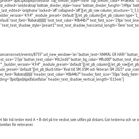
one=”0px|1px|0px||true|false” top_divider_style=”none” top_divider_color=”#F0B800″ to
st_edited=”on|desktop” bottom_divider_style=”none” bottom_divider_height=”149px” bot
ast_edited=”on|phone” locked=”off” collapsed=”off”][et_pb_row column_structure=”1_3,1_
ilder_version=”4.9.4″ _module_preset=”default”][/et_pb_column][et_pb_column type=”1_3
ault” text_font=”Roboto||||||||” text_text_color=”#0b44b7″ text_font_size=”29px” text_li
||” text_text_shadow_style=”preset1″ text_text_shadow_horizontal_length=”0em” text_t
itioncorner.net/events/8755″ url_new_window=”on” button_text=”ANMÄL ER HÄR!” button_
xt_size=”27px” button_text_color=”#0c2ed6″ button_bg_color=”#ffcd00″ button_text_sh
 _builder_version=”4.9.4″ _module_preset=”default”][/et_pb_column][/et_pb_row][et_pb
ule_preset=”default”][et_pb_blurb title=”Kval till SM, USM och Veteran SM 2023″ use_ic
r_font=”Roboto||||||||” header_text_color=”#0b44b7″ header_font_size=”30px” body_font=”
ding=”0px|0px||6px|false|false” header_text_shadow_vertical_length=”0.13em”]
t blir två tester med A + B-del på tre veckor, som utförs på distans. Gör testerna och se
tember för veteraner.