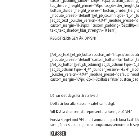
custom_padding_tablet=”120px||70px|” custom_padding_ph
top_divider_height_phone=”90px” top_divider_height_la
bottom_divider_height_phone=”” bottom_divider_height_l
_module_preset=”default”][et_pb_column type=”1_3″ _bu
[et_pb_text _builder_version=”4.9.4″ _module_preset=”def
custom_margin=”||-28px|||” custom_padding=”52px||0px|
text_text_shadow_blur_strength=”0.1em”]
REGISTRERINGEN ÄR ÖPPEN!
[/et_pb_text][et_pb_button button_url=”https://compet
_module_preset=”default” custom_button=”on” button_te
[/et_pb_button][/et_pb_column][et_pb_column type=”1_3″
[et_pb_column type=”4_4″ _builder_version=”4.9.4″ _mod
_builder_version=”4.9.4″ _module_preset=”default” heade
custom_margin=”69px|-2px||-9px|false|false” custom_pad
Då var det dags för årets kval!
Detta år kör alla klasser kvalet samtidigt.
Vill
DU
ta chansen att representera Sverige på VM?
Första steget mot VM är att anmäla dig och köra kval!
De
som går av stapeln i juni för ungdomar/seniorer och sep
Klasser