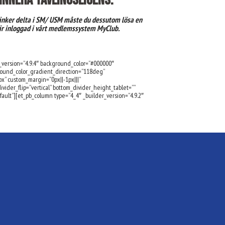
inneha tävlingslicens.
nker delta i SM/ USM måste du dessutom lösa en
 är inloggad i vårt medlemssystem MyClub.
r_version=”4.9.4″ background_color=”#000000″
round_color_gradient_direction=”118deg”
” custom_margin=”0px||-1px|||”
vider_flip=”vertical” bottom_divider_height_tablet=””
ult”][et_pb_column type=”4_4″ _builder_version=”4.9.2″