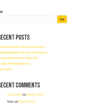
ök
Sök
TBILDNING
KOMMANDE AKTIVITETER
KONTAKT
Recent Posts
y förbundskapten för Juniorlandslaget
y förbundskapten för veteranlandslaget
ressmeddelande från förbundet
i söker förbundskaptener!
ack Martin!
Recent Comments
Linda Bartol
om
Årsmöte 2021!
Malin
om
Årsmöte 2021!