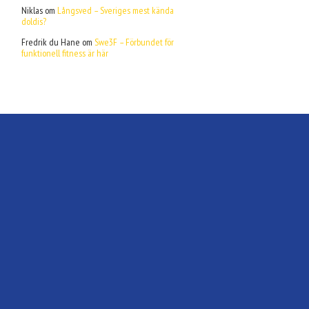
Niklas
om
Långsved – Sveriges mest kända
doldis?
Fredrik du Hane
om
Swe3F – Förbundet för
funktionell fitness är här