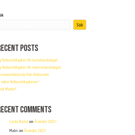
ök
Sök
TBILDNING
KOMMANDE AKTIVITETER
KONTAKT
Recent Posts
y förbundskapten för Juniorlandslaget
y förbundskapten för veteranlandslaget
ressmeddelande från förbundet
i söker förbundskaptener!
ack Martin!
Recent Comments
Linda Bartol
om
Årsmöte 2021!
Malin
om
Årsmöte 2021!