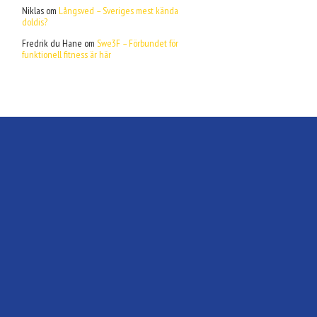
Niklas
om
Långsved – Sveriges mest kända
doldis?
Fredrik du Hane
om
Swe3F – Förbundet för
funktionell fitness är här