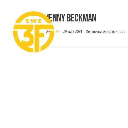
Jenny Beckman
OM OSS
fö
Av
Cu 29
|
29 mars 2024
|
Kommentarer inaktiverade
J
B