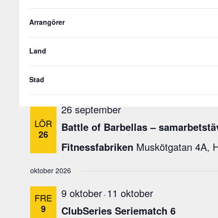
FRE
.
a
28
ClubSeries Seriematch 4
v
Arrangörer
n
september 2026
å
Land
g
18 september
20 september
-
FRE
o
18
ClubSeries Seriematch 5
n
Stad
a
v
26 september
f
LÖR
o
Battle of Barbellas – samarbetstä
26
r
Fitnessfabriken
Muskötgatan 4A, H
m
u
oktober 2026
l
ä
9 oktober
11 oktober
r
-
FRE
s
9
ClubSeries Seriematch 6