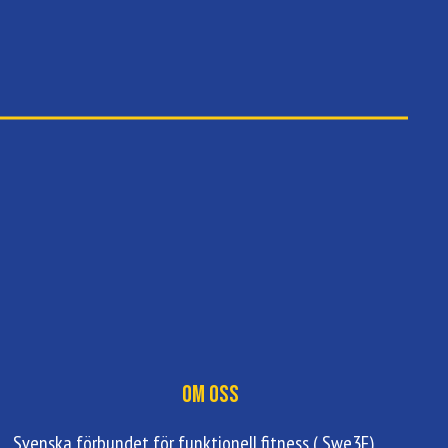
Om oss
Svenska förbundet för funktionell fitness ( Swe3F)