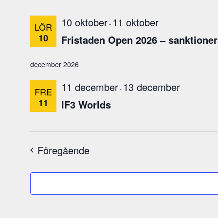
i
n
10 oktober
11 oktober
m
-
LÖR
a
10
Fristaden Open 2026 – sanktioner
t
n
december 2026
i
n
11 december
13 december
-
FRE
g
11
IF3 Worlds
a
r
n
a
Evenemang
Föregående
k
o
m
m
e
r