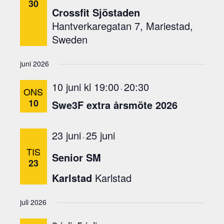
30
n
Crossfit Sjöstaden
g
Hantverkaregatan 7, Mariestad,
a
Sweden
t
t
juni 2026
u
p
10 juni kl 19:00
20:30
-
ONS
p
10
Swe3F extra årsmöte 2026
d
a
t
23 juni
25 juni
-
e
TIS
r
Senior SM
23
a
m
Karlstad
Karlstad
e
d
juli 2026
f