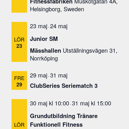
Fitnessfabriken
Muskötgatan 4A,
a
i
Helsingborg, Sweden
k
a
o
l
23 maj
24 maj
-
i
n
s
Junior SM
LÖR
t
23
Mässhallen
Utställningsvägen 31,
a
Norrköping
n
m
e
29 maj
31 maj
-
FRE
d
29
ClubSeries Seriematch 3
e
v
e
30 maj kl 10:00
31 maj kl 15:00
-
n
e
Grundutbildning Tränare
m
Funktionell Fitness
LÖR
a