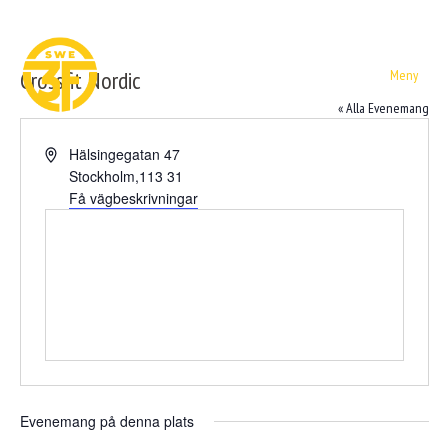
Crossfit Nordic
Meny
« Alla Evenemang
A
Hälsingegatan 47
d
Stockholm
,
113 31
r
Få vägbeskrivningar
e
s
s
Evenemang på denna plats