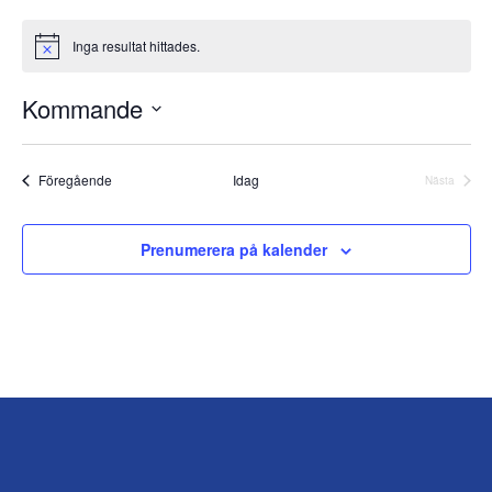
Inga resultat hittades.
N
o
t
Kommande
i
s
V
ä
Evenemang
l
Föregående
Idag
Nästa
Evenema
j
d
a
Prenumerera på kalender
t
u
m
.