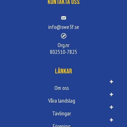
Kontakta oss
info@swe3f.se
Org.nr
802510-7825
Länkar
Om oss
Våra landslag
Tävlingar
Förening