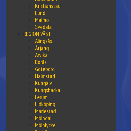
Kristianstad
Lund
Malmö
Svedala
REGION VÄST
Alingsås
Årjäng
Arvika
Borås
Göteborg
Halmstad
Kungälv
Kungsbacka
Lerum
Lidköping
Mariestad
Mölndal
Mölnlycke