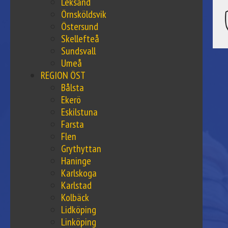
Leksand
Örnsköldsvik
Östersund
Skellefteå
Sundsvall
Umeå
REGION ÖST
Bålsta
Ekerö
Eskilstuna
Farsta
Flen
Grythyttan
Haninge
Karlskoga
Karlstad
Kolbäck
Lidköping
Linköping