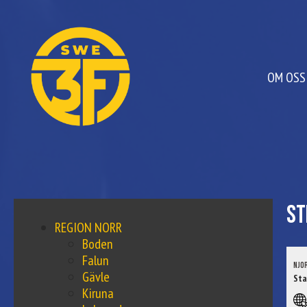
OM OSS
St
REGION NORR
Boden
Falun
Njo
Gävle
Sta
Kiruna