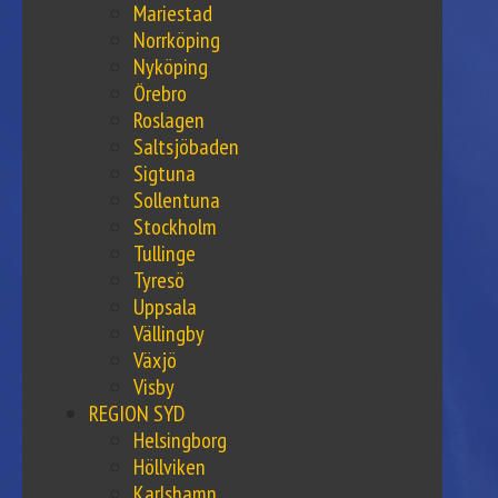
Mariestad
Norrköping
Nyköping
Örebro
Roslagen
Saltsjöbaden
Sigtuna
Sollentuna
Stockholm
Tullinge
Tyresö
Uppsala
Vällingby
Växjö
Visby
REGION SYD
Helsingborg
Höllviken
Karlshamn