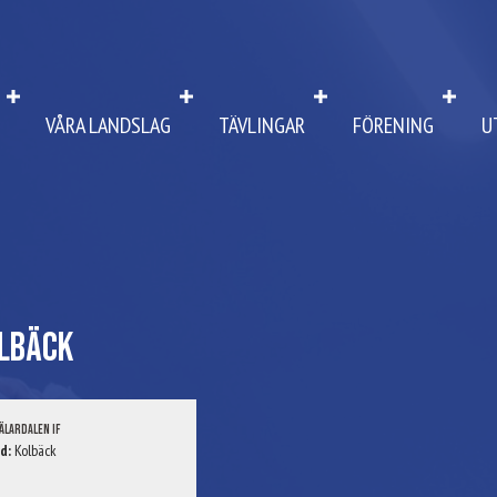
VÅRA LANDSLAG
TÄVLINGAR
FÖRENING
U
lbäck
älardalen IF
d:
Kolbäck