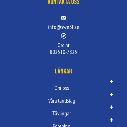
Kontakta oss
info@swe3f.se
Org.nr
802510-7825
Länkar
Om oss
Våra landslag
Tävlingar
Förening