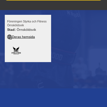
Föreningen Styrka och Fitness
Örnsköldsvik
Stad:
Örnsköldsvik
Deras hemsida